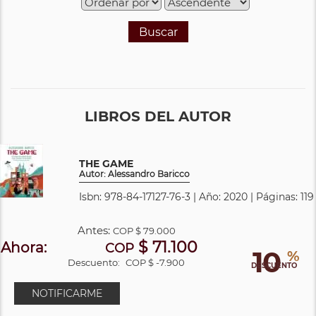
Buscar
LIBROS DEL AUTOR
THE GAME
Autor: Alessandro Baricco
Isbn: 978-84-17127-76-3 | Año: 2020 | Páginas: 119
Antes:
COP
$ 79.000
$ 71.100
Ahora:
COP
10
%
Descuento:
COP $ -7.900
DESCUENTO
NOTIFICARME