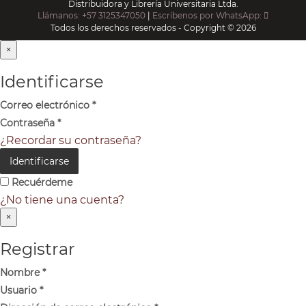
Distribuidora y Librería Universitaria Ltda.
Llámanos: +57 3125347050
|
Escríbenos por WhatsApp:
Todos los derechos reservados - Copyright © 2026
×
Identificarse
Correo electrónico
*
Contraseña
*
¿Recordar su contraseña?
Identificarse
Recuérdeme
¿No tiene una cuenta?
×
Registrar
Nombre
*
Usuario
*