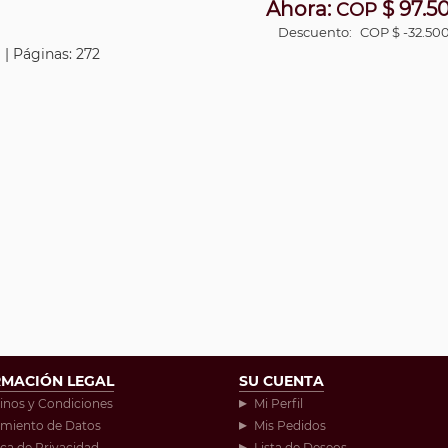
Ahora:
$ 97.5
COP
Descuento:
COP $ -32.50
 | Páginas: 272
RMACIÓN LEGAL
SU CUENTA
inos y Condiciones
Mi Perfil
amiento de Datos
Mis Pedidos
ica de Privacidad
Lista de Deseos