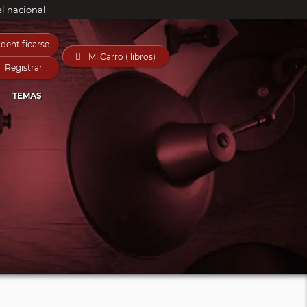
el nacional
Identificarse

Mi Carro ( libros)
Registrar
TEMAS