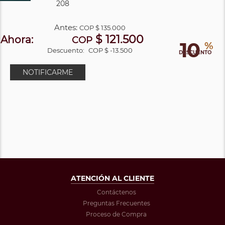
208
Antes:
COP
$ 135.000
$ 121.500
Ahora:
COP
10
%
Descuento:
COP $ -13.500
DESCUENTO
NOTIFICARME
ATENCIÓN AL CLIENTE
Contáctenos
Preguntas Frecuentes
Proceso de Compra