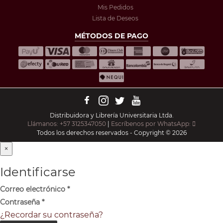
Mis Pedidos
Lista de Deseos
MÉTODOS DE PAGO
Distribuidora y Librería Universitaria Ltda.
Llámanos: +57 3125347050
|
Escríbenos por WhatsApp:
Todos los derechos reservados - Copyright © 2026
×
Identificarse
Correo electrónico
*
Contraseña
*
¿Recordar su contraseña?