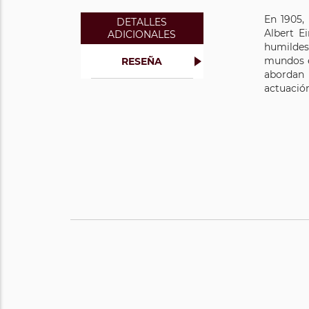
En 1905,
DETALLES
Albert E
ADICIONALES
humildes
mundos e
RESEÑA
abordan 
actuació