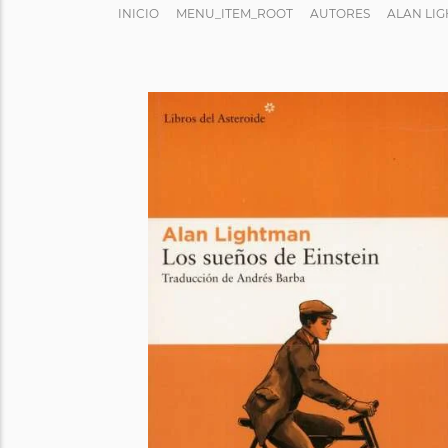
INICIO
MENU_ITEM_ROOT
AUTORES
ALAN LI