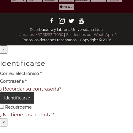
Distribuidora y Librería Universitaria Ltda.
Llámanos: +57 3125347050
|
Escríbenos por WhatsApp:
Todos los derechos reservados - Copyright © 2026
×
Identificarse
Correo electrónico
*
Contraseña
*
¿Recordar su contraseña?
Identificarse
Recuérdeme
¿No tiene una cuenta?
×