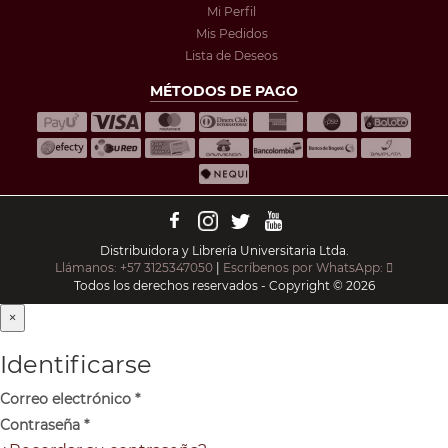
Mi Perfil
Mis Pedidos
Lista de Deseos
MÉTODOS DE PAGO
Distribuidora y Librería Universitaria Ltda.
Llámanos: +57 3125347050
|
Escríbenos por WhatsApp:
Todos los derechos reservados - Copyright © 2026
×
Identificarse
Correo electrónico
*
Contraseña
*