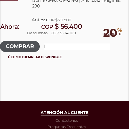
Isbn: 978-987-514-214-5 | Año: 2012 | Páginas:
290
Antes:
COP
$ 70.500
$ 56.400
Ahora:
COP
20
%
Descuento:
COP $ -14.100
DESCUENTO
ÚLTIMO EJEMPLAR DISPONIBLE
ATENCIÓN AL CLIENTE
Contáctenos
Preguntas Frecuentes