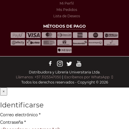
Mi Perfil
Mis Pedidos
Lista de Deseos
MÉTODOS DE PAGO
Distribuidora y Librería Universitaria Ltda.
Llámanos: +57 3125347050
|
Escríbenos por WhatsApp:
Todos los derechos reservados - Copyright © 2026
×
Identificarse
Correo electrónico
*
Contraseña
*