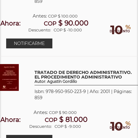
859
Antes:
COP
$ 100.000
$ 90.000
Ahora:
COP
10
%
Descuento:
COP $ -10.000
DESCUENTO
NOTIFICARME
TRATADO DE DERECHO ADMINISTRATIVO.
EL PROCEDIMIENTO ADMINISTRATIVO
Autor: Agustín Gordillo
Isbn: 978-950-950-223-9 | Año: 2001 | Páginas:
859
Antes:
COP
$ 90.000
$ 81.000
Ahora:
COP
10
%
Descuento:
COP $ -9.000
DESCUENTO