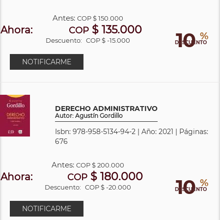
Antes:
COP
$ 150.000
$ 135.000
Ahora:
COP
10
%
Descuento:
COP $ -15.000
DESCUENTO
NOTIFICARME
DERECHO ADMINISTRATIVO
Autor: Agustín Gordillo
Isbn: 978-958-5134-94-2 | Año: 2021 | Páginas:
676
Antes:
COP
$ 200.000
$ 180.000
Ahora:
COP
10
%
Descuento:
COP $ -20.000
DESCUENTO
NOTIFICARME