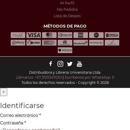
Mi Perfil
Mis Pedidos
Lista de Deseos
MÉTODOS DE PAGO
Distribuidora y Librería Universitaria Ltda.
Llámanos: +57 3125347050
|
Escríbenos por WhatsApp:
Todos los derechos reservados - Copyright © 2026
×
Identificarse
Correo electrónico
*
Contraseña
*