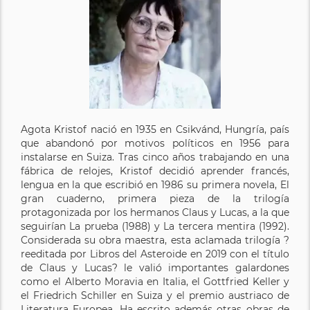
Agota Kristof nació en 1935 en Csikvánd, Hungría, país
que aban­donó por motivos políticos en 1956 para
instalarse en Suiza. Tras cinco años trabajando en una
fábrica de relojes, Kristof decidió aprender francés,
lengua en la que escribió en 1986 su primera nove­la, El
gran cuaderno, primera pieza de la trilogía
protagonizada por los hermanos Claus y Lucas, a la que
seguirían La prueba (1988) y La tercera mentira (1992).
Considerada su obra maestra, esta aclamada trilogía ?
reeditada por Libros del Asteroide en 2019 con el título
de Claus y Lucas? le valió importantes galardones
como el Alberto Moravia en Italia, el Gottfried Keller y
el Friedrich Schiller en Suiza y el premio austriaco de
Literatura Europea. Ha escrito además otras obras de