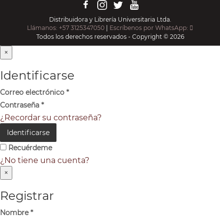
Distribuidora y Librería Universitaria Ltda.
Llámanos: +57 3125347050
|
Escríbenos por WhatsApp:
Todos los derechos reservados - Copyright © 2026
×
Identificarse
Correo electrónico
*
Contraseña
*
¿Recordar su contraseña?
Identificarse
Recuérdeme
¿No tiene una cuenta?
×
Registrar
Nombre
*