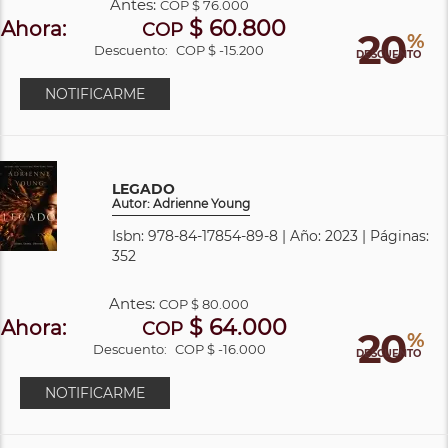
Antes:
COP
$ 76.000
$ 60.800
Ahora:
COP
20
%
Descuento:
COP $ -15.200
DESCUENTO
NOTIFICARME
LEGADO
Autor: Adrienne Young
Isbn: 978-84-17854-89-8 | Año: 2023 | Páginas:
352
Antes:
COP
$ 80.000
$ 64.000
Ahora:
COP
20
%
Descuento:
COP $ -16.000
DESCUENTO
NOTIFICARME