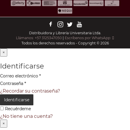
Distribuidora y Librería Universitaria Ltda.
Llámanos: +57 3125347050
|
Escríbenos por WhatsApp:
Todos los derechos reservados - Copyright © 2026
×
Identificarse
Correo electrónico
*
Contraseña
*
¿Recordar su contraseña?
Identificarse
Recuérdeme
¿No tiene una cuenta?
×