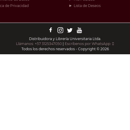
ica de Privacidad
Lista de Deseos
Distribuidora y Librería Universitaria Ltda.
Llámanos: +57 3125347050
|
Escríbenos por WhatsApp:
Todos los derechos reservados - Copyright © 2026