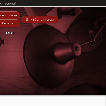
el nacional
Identificarse

Mi Carro ( libros)
Registrar
TEMAS