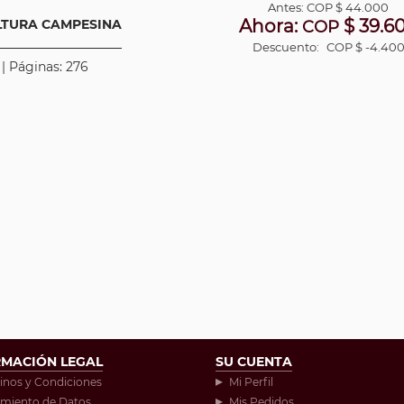
Antes:
COP
$ 44.000
Ahora:
$ 39.6
LTURA CAMPESINA
COP
Descuento:
COP $ -4.40
 | Páginas: 276
RMACIÓN LEGAL
SU CUENTA
inos y Condiciones
Mi Perfil
amiento de Datos
Mis Pedidos