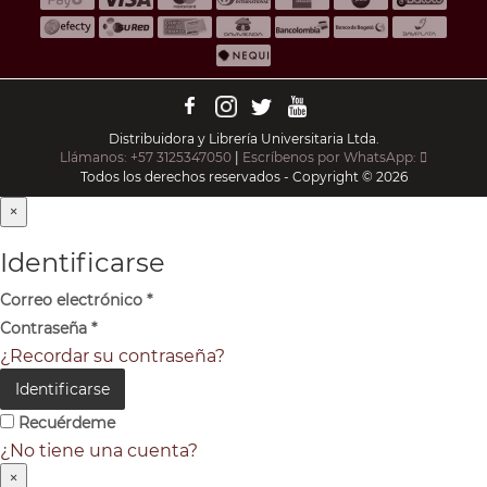
Distribuidora y Librería Universitaria Ltda.
Llámanos: +57 3125347050
|
Escríbenos por WhatsApp:
Todos los derechos reservados - Copyright © 2026
×
Identificarse
Correo electrónico
*
Contraseña
*
¿Recordar su contraseña?
Identificarse
Recuérdeme
¿No tiene una cuenta?
×