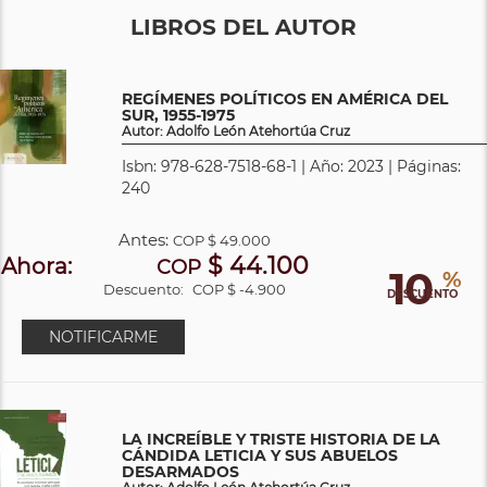
LIBROS DEL AUTOR
REGÍMENES POLÍTICOS EN AMÉRICA DEL
SUR, 1955-1975
Autor: Adolfo León Atehortúa Cruz
Isbn: 978-628-7518-68-1 | Año: 2023 | Páginas:
240
Antes:
COP
$ 49.000
$ 44.100
Ahora:
COP
10
%
Descuento:
COP $ -4.900
DESCUENTO
NOTIFICARME
LA INCREÍBLE Y TRISTE HISTORIA DE LA
CÁNDIDA LETICIA Y SUS ABUELOS
DESARMADOS