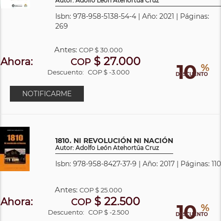
Autor: Adolfo León Atehortúa Cruz
Isbn: 978-958-5138-54-4 | Año: 2021 | Páginas:
269
Antes:
COP
$ 30.000
$ 27.000
Ahora:
COP
10
%
Descuento:
COP $ -3.000
DESCUENTO
NOTIFICARME
1810. NI REVOLUCIÓN NI NACIÓN
Autor: Adolfo León Atehortúa Cruz
Isbn: 978-958-8427-37-9 | Año: 2017 | Páginas: 110
Antes:
COP
$ 25.000
$ 22.500
Ahora:
COP
10
%
Descuento:
COP $ -2.500
DESCUENTO