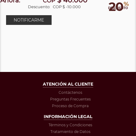
$ 40.000
Ahora:
COP
20
%
Descuento:
COP $ -10.000
DESCUENTO
NOTIFICARME
ATENCIÓN AL CLIENTE
Contáctenos
Preguntas Frecuentes
Proceso de Compra
INFORMACIÓN LEGAL
Términos y Condiciones
Tratamiento de Datos