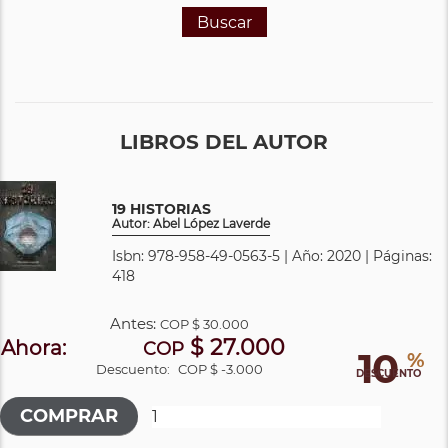
Buscar
LIBROS DEL AUTOR
19 HISTORIAS
Autor: Abel López Laverde
Isbn: 978-958-49-0563-5 | Año: 2020 | Páginas:
418
Antes:
COP
$ 30.000
$ 27.000
Ahora:
COP
10
%
Descuento:
COP $ -3.000
DESCUENTO