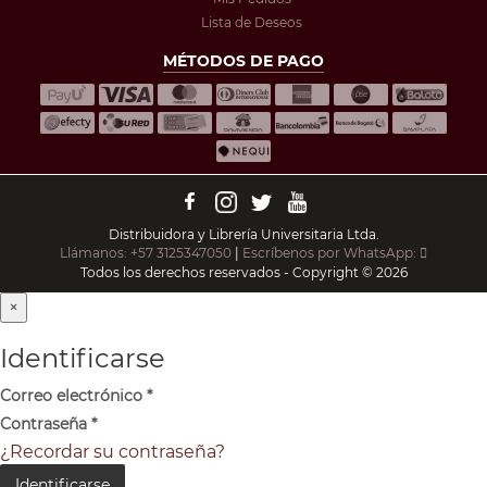
Lista de Deseos
MÉTODOS DE PAGO
Distribuidora y Librería Universitaria Ltda.
Llámanos: +57 3125347050
|
Escríbenos por WhatsApp:
Todos los derechos reservados - Copyright © 2026
×
Identificarse
Correo electrónico
*
Contraseña
*
¿Recordar su contraseña?
Identificarse