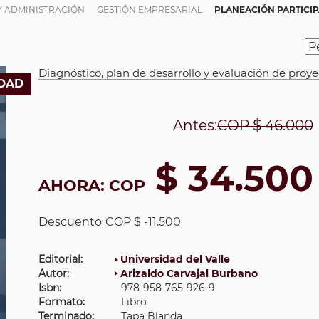
Y ADMINISTRACIÓN
GESTIÓN EMPRESARIAL
PLANEACIÓN PARTICIP
Diagnóstico, plan de desarrollo y evaluación de proye
DAD
Antes:
COP
$ 46.000
$ 34.500
AHORA:
COP
Descuento
COP $ -11.500
Editorial:
Universidad del Valle
Autor:
Arizaldo Carvajal Burbano
Isbn:
978-958-765-926-9
Formato:
Libro
Terminado:
Tapa Blanda