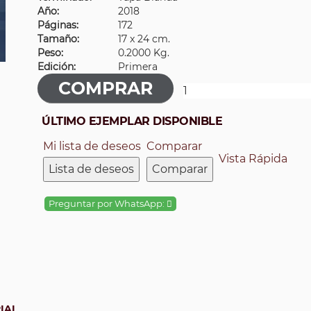
Año:
2018
Páginas:
172
Tamaño:
17 x 24 cm.
Peso:
0.2000 Kg.
Edición:
Primera
ÚLTIMO EJEMPLAR DISPONIBLE
Mi lista de deseos
Comparar
Vista Rápida
Lista de deseos
Comparar
Preguntar por WhatsApp:
IAL