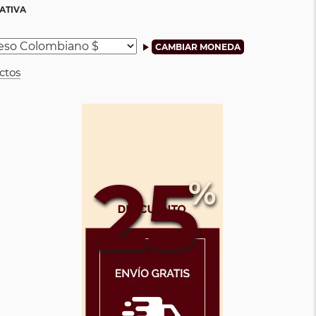
ATIVA
ctos
25
%