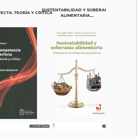
SUSTENTABILIDAD Y SOBERANÍA
INCLUSIÓ
CTA. TEORÍA Y CRÍTICA
ALIMENTARIA....
TER