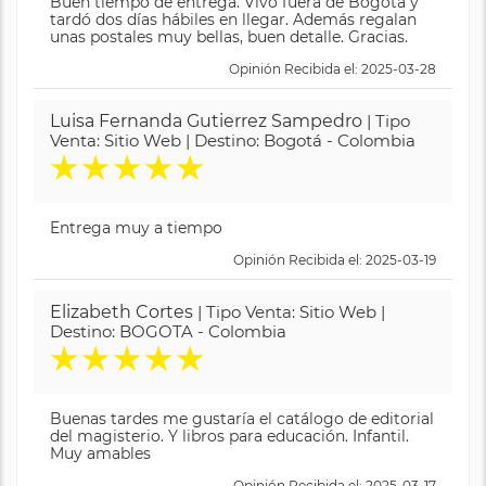
Buen tiempo de entrega. Vivo fuera de Bogotá y
tardó dos días hábiles en llegar. Además regalan
unas postales muy bellas, buen detalle. Gracias.
Opinión Recibida el: 2025-03-28
Luisa Fernanda Gutierrez Sampedro
| Tipo
Venta: Sitio Web | Destino: Bogotá - Colombia
★
★
★
★
★
Entrega muy a tiempo
Opinión Recibida el: 2025-03-19
Elizabeth Cortes
| Tipo Venta: Sitio Web |
Destino: BOGOTA - Colombia
★
★
★
★
★
Buenas tardes me gustaría el catálogo de editorial
del magisterio. Y libros para educación. Infantil.
Muy amables
Opinión Recibida el: 2025-03-17