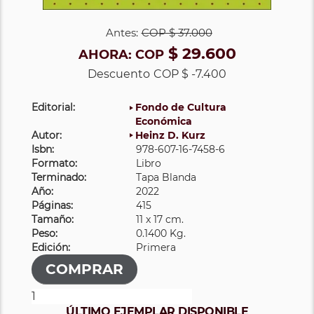
Antes:
COP
$ 37.000
$ 29.600
AHORA:
COP
Descuento
COP $ -7.400
Editorial:
Fondo de Cultura
Económica
Autor:
Heinz D. Kurz
Isbn:
978-607-16-7458-6
Formato:
Libro
Terminado:
Tapa Blanda
Año:
2022
Páginas:
415
Tamaño:
11 x 17 cm.
Peso:
0.1400 Kg.
Edición:
Primera
ÚLTIMO EJEMPLAR DISPONIBLE