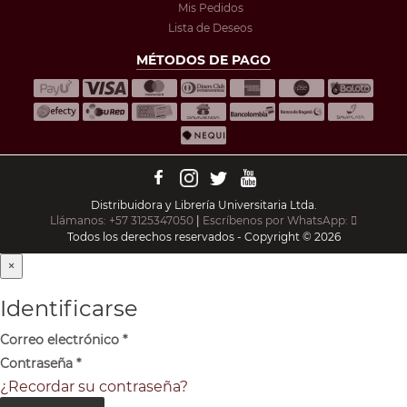
Mis Pedidos
Lista de Deseos
MÉTODOS DE PAGO
Distribuidora y Librería Universitaria Ltda.
Llámanos: +57 3125347050
|
Escríbenos por WhatsApp:
Todos los derechos reservados - Copyright © 2026
×
Identificarse
Correo electrónico
*
Contraseña
*
¿Recordar su contraseña?