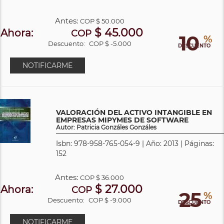
Antes:
COP
$ 50.000
$ 45.000
Ahora:
COP
10
%
Descuento:
COP $ -5.000
DESCUENTO
NOTIFICARME
VALORACIÓN DEL ACTIVO INTANGIBLE EN
EMPRESAS MIPYMES DE SOFTWARE
Autor: Patricia Gonzáles Gonzáles
Isbn: 978-958-765-054-9 | Año: 2013 | Páginas:
152
Antes:
COP
$ 36.000
$ 27.000
Ahora:
COP
25
%
Descuento:
COP $ -9.000
DESCUENTO
NOTIFICARME