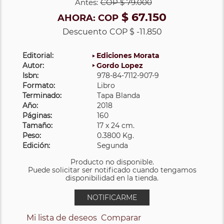
Antes:
COP
$ 79.000
$ 67.150
AHORA:
COP
Descuento
COP $ -11.850
Editorial:
Ediciones Morata
Autor:
Gordo Lopez
Isbn:
978-84-7112-907-9
Formato:
Libro
Terminado:
Tapa Blanda
Año:
2018
Páginas:
160
Tamaño:
17 x 24 cm.
Peso:
0.3800 Kg.
Edición:
Segunda
Producto no disponible.
Puede solicitar ser notificado cuando tengamos
disponibilidad en la tienda.
NOTIFICARME
Mi lista de deseos
Comparar