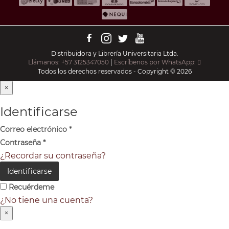
Distribuidora y Librería Universitaria Ltda.
Llámanos: +57 3125347050
|
Escríbenos por WhatsApp:
Todos los derechos reservados - Copyright © 2026
×
Identificarse
Correo electrónico
*
Contraseña
*
¿Recordar su contraseña?
Identificarse
Recuérdeme
¿No tiene una cuenta?
×