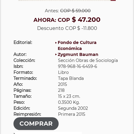
Antes:
COP
$ 59.000
$ 47.200
AHORA:
COP
Descuento
COP $ -11.800
Editorial:
Fondo de Cultura
Económica
Autor:
Zygmunt Bauman
Colección:
Sección Obras de Sociología
Isbn:
978-968-16-6459-6
Formato:
Libro
Terminado:
Tapa Blanda
Año:
2015
Páginas:
218
Tamaño:
15 x 23 cm.
Peso:
0.3500 Kg.
Edición:
Segunda 2002
Reimpresión:
Primera 2015