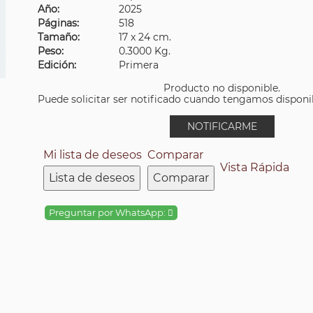
Año:
2025
Páginas:
518
Tamaño:
17 x 24 cm.
Peso:
0.3000 Kg.
Edición:
Primera
Producto no disponible.
Puede solicitar ser notificado cuando tengamos disponibi
NOTIFICARME
Mi lista de deseos
Comparar
Vista Rápida
Lista de deseos
Comparar
Preguntar por WhatsApp: