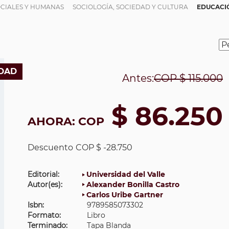
OCIALES Y HUMANAS
SOCIOLOGÍA, SOCIEDAD Y CULTURA
EDUCACIÓ
DAD
Antes:
COP
$ 115.000
$ 86.250
AHORA:
COP
Descuento
COP $ -28.750
Editorial:
Universidad del Valle
Autor(es):
Alexander Bonilla Castro
Carlos Uribe Gartner
Isbn:
9789585073302
Formato:
Libro
Terminado:
Tapa Blanda