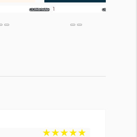
★
★
★
★
★