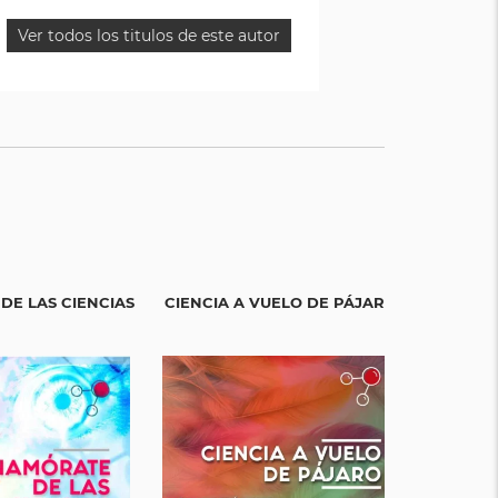
Ver todos los titulos de este autor
DE LAS CIENCIAS
CIENCIA A VUELO DE PÁJARO
EL APREN