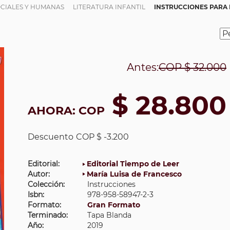
OCIALES Y HUMANAS
LITERATURA INFANTIL
INSTRUCCIONES PARA 
Antes:
COP
$ 32.000
$ 28.800
AHORA:
COP
Descuento
COP $ -3.200
Editorial:
Editorial Tiempo de Leer
Autor:
María Luisa de Francesco
Colección:
Instrucciones
Isbn:
978-958-58947-2-3
Formato:
Gran Formato
Terminado:
Tapa Blanda
Año:
2019