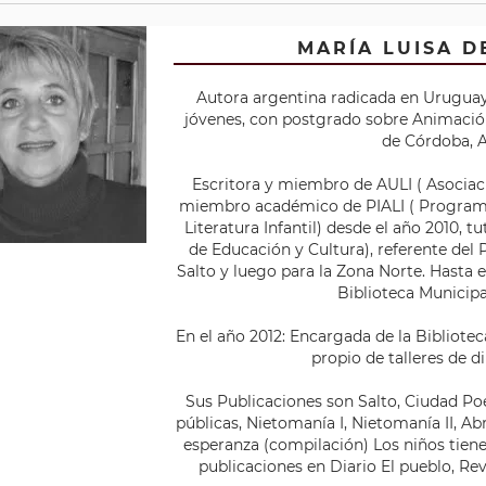
MARÍA LUISA 
Autora argentina radicada en Uruguay,
jóvenes, con postgrado sobre Animación
de Córdoba, A
Escritora y miembro de AULI ( Asociaci
miembro académico de PIALI ( Programa
Literatura Infantil) desde el año 2010, t
de Educación y Cultura), referente del 
Salto y luego para la Zona Norte. Hasta el
Biblioteca Municipal
En el año 2012: Encargada de la Bibliot
propio de talleres de d
Sus Publicaciones son Salto, Ciudad Poes
públicas, Nietomanía I, Nietomanía II, A
esperanza (compilación) Los niños tiene
publicaciones en Diario El pueblo, Re