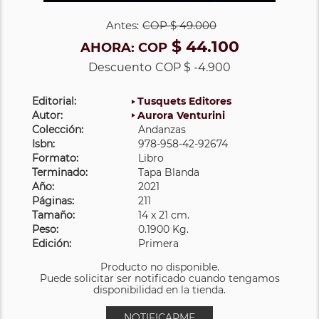
Antes:
COP
$ 49.000
$ 44.100
AHORA:
COP
Descuento
COP $ -4.900
Editorial:
Tusquets Editores
Autor:
Aurora Venturini
Colección:
Andanzas
Isbn:
978-958-42-92674
Formato:
Libro
Terminado:
Tapa Blanda
Año:
2021
Páginas:
211
Tamaño:
14 x 21 cm.
Peso:
0.1900 Kg.
Edición:
Primera
Producto no disponible.
Puede solicitar ser notificado cuando tengamos
disponibilidad en la tienda.
NOTIFICARME