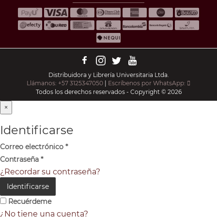
Distribuidora y Librería Universitaria Ltda.
Llámanos: +57 3125347050
|
Escríbenos por WhatsApp:
Todos los derechos reservados - Copyright © 2026
×
Identificarse
Correo electrónico
*
Contraseña
*
¿Recordar su contraseña?
Identificarse
Recuérdeme
¿No tiene una cuenta?