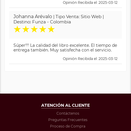
Opinión Recibida el: 2025-03-12
Johanna Arévalo
| Tipo Venta: Sitio Web |
Destino: Funza - Colombia
★
★
★
★
★
Súper!!! La calidad del libro excelente. El tiempo de
entrega también. Muy satisfecha con el servicio.
Opinión Recibida el: 2025-03-12
ATENCIÓN AL CLIENTE
Contáctenos
Preguntas Frecuentes
Proceso de Compra