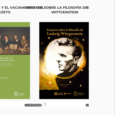
 Y EL VACIAMIENTO DEL
ENSAYOS SOBRE LA FILOSOFÍA DE LUDWIG
EL RETORNO DE
UJETO
WITTGENSTEIN