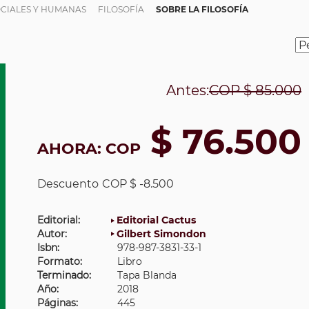
OCIALES Y HUMANAS
FILOSOFÍA
SOBRE LA FILOSOFÍA
Antes:
COP
$ 85.000
$ 76.500
AHORA:
COP
Descuento
COP $ -8.500
Editorial:
Editorial Cactus
Autor:
Gilbert Simondon
Isbn:
978-987-3831-33-1
Formato:
Libro
Terminado:
Tapa Blanda
Año:
2018
Páginas:
445