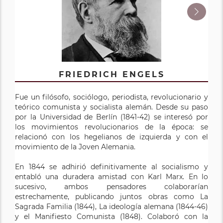
FRIEDRICH ENGELS
KARL MARX
Fue un filósofo, sociólogo, periodista, revolucionario y
(Tréveris, 1818 – Londres, 1883) fue un pensador y
teórico comunista y socialista alemán. Desde su paso
activista revolucionario alemán. La propuesta política
por la Universidad de Berlín (1841-42) se interesó por
derivada de su obra ha sido una de las más influyentes
los movimientos revolucionarios de la época: se
de la historia de la humanidad, a pesar de que él
relacionó con los hegelianos de izquierda y con el
mismo, anticipando sin duda los malos usos de su
movimiento de la Joven Alemania.
pensamiento, comentara con franqueza a su amigo
Engels hacia el final de su vida: «Lo único que tengo
En 1844 se adhirió definitivamente al socialismo y
claro es que no soy marxista». Su obra parte de la
entabló una duradera amistad con Karl Marx. En lo
crítica a los socialismos anteriores, que calificó de
sucesivo, ambos pensadores colaborarían
«utópicos», y profundiza en el estudio de la economía
estrechamente, publicando juntos obras como La
política clásica para construir su propia doctrina
Sagrada Familia (1844), La ideología alemana (1844-46)
económica, que plasmó en El capital.
y el Manifiesto Comunista (1848). Colaboró con la