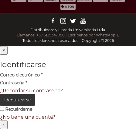
Distribuidora y Librería Universitaria Ltda.
Llámanos: +57 3125347050
|
Escríbenos por WhatsApp:
Todos los derechos reservados - Copyright © 2026
×
Identificarse
Correo electrónico
*
Contraseña
*
¿Recordar su contraseña?
Identificarse
Recuérdeme
¿No tiene una cuenta?
×