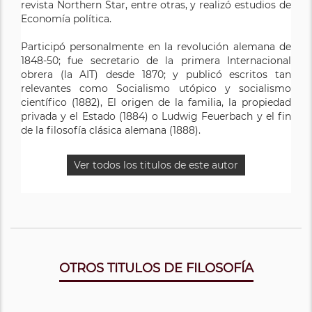
revista Northern Star, entre otras, y realizó estudios de
Por otro lado, Marx fue un incansable activista de la
Economía política.
revolución obrera. Tras su militancia en la diminuta
Liga de los Comunistas, se movió en los ambientes de
Participó personalmente en la revolución alemana de
los conspiradores revolucionarios exiliados hasta que,
1848-50; fue secretario de la primera Internacional
en 1864, la creación de la Asociación Internacional de
obrera (la AIT) desde 1870; y publicó escritos tan
Trabajadores (AIT) le dio la oportunidad de impregnar
relevantes como Socialismo utópico y socialismo
al movimiento obrero mundial con sus ideas. Marx
científico (1882), El origen de la familia, la propiedad
triunfó e impuso su doctrina como línea oficial de la
privada y el Estado (1884) o Ludwig Feuerbach y el fin
Internacional, si bien ésta acabaría hundiéndose por el
de la filosofía clásica alemana (1888).
efecto combinado de las divisiones internas y la
represión desatada tras la revolución de la Comuna de
París en 1871, fecha a partir de la cual se retira de la
Ver todos los titulos de este autor
actividad política.
Ver todos los titulos de este autor
OTROS TITULOS DE FILOSOFÍA