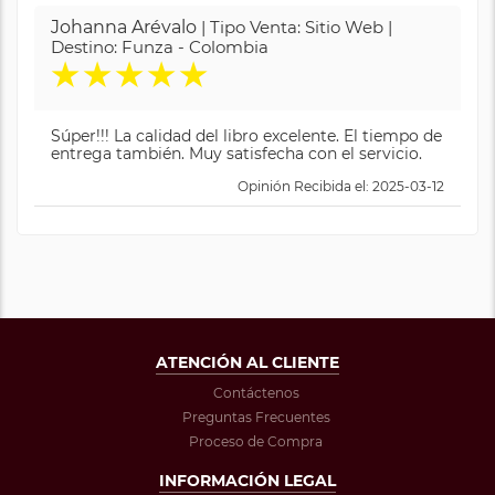
Johanna Arévalo
| Tipo Venta: Sitio Web |
Destino: Funza - Colombia
★
★
★
★
★
Súper!!! La calidad del libro excelente. El tiempo de
entrega también. Muy satisfecha con el servicio.
Opinión Recibida el: 2025-03-12
ATENCIÓN AL CLIENTE
Contáctenos
Preguntas Frecuentes
Proceso de Compra
INFORMACIÓN LEGAL