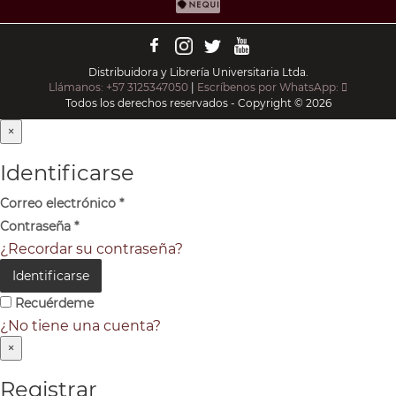
Distribuidora y Librería Universitaria Ltda.
Llámanos: +57 3125347050
|
Escríbenos por WhatsApp:
Todos los derechos reservados - Copyright © 2026
×
Identificarse
Correo electrónico
*
Contraseña
*
¿Recordar su contraseña?
Identificarse
Recuérdeme
¿No tiene una cuenta?
×
Registrar