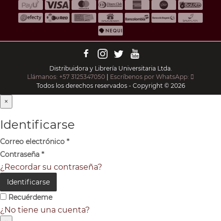
Distribuidora y Librería Universitaria Ltda.
Llámanos: +57 3125347050
|
Escríbenos por WhatsApp:
Todos los derechos reservados - Copyright © 2026
×
Identificarse
Correo electrónico
*
Contraseña
*
¿Recordar su contraseña?
Identificarse
Recuérdeme
¿No tiene una cuenta?