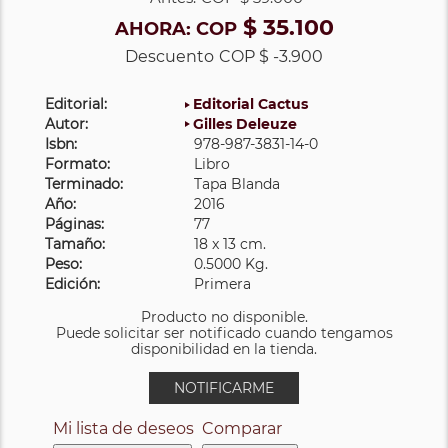
$ 35.100
AHORA:
COP
Descuento
COP $ -3.900
Editorial:
Editorial Cactus
Autor:
Gilles Deleuze
Isbn:
978-987-3831-14-0
Formato:
Libro
Terminado:
Tapa Blanda
Año:
2016
Páginas:
77
Tamaño:
18 x 13 cm.
Peso:
0.5000 Kg.
Edición:
Primera
Producto no disponible.
Puede solicitar ser notificado cuando tengamos
disponibilidad en la tienda.
NOTIFICARME
Mi lista de deseos
Comparar