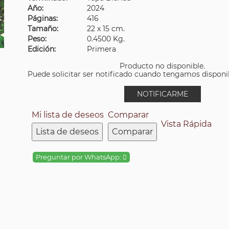
Año:
2024
Páginas:
416
Tamaño:
22 x 15 cm.
Peso:
0.4500 Kg.
Edición:
Primera
Producto no disponible.
Puede solicitar ser notificado cuando tengamos disponibi
NOTIFICARME
Mi lista de deseos
Comparar
Vista Rápida
Lista de deseos
Comparar
Preguntar por WhatsApp: