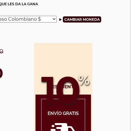
UE LES DA LA GANA
00
0
10
%