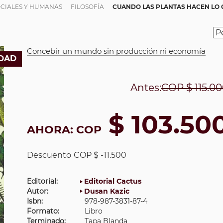
OCIALES Y HUMANAS
FILOSOFÍA
CUANDO LAS PLANTAS HACEN LO Q
Concebir un mundo sin producción ni economía
DAD
Antes:
COP
$ 115.0
$ 103.50
AHORA:
COP
Descuento
COP $ -11.500
Editorial:
Editorial Cactus
Autor:
Dusan Kazic
Isbn:
978-987-3831-87-4
Formato:
Libro
Terminado:
Tapa Blanda