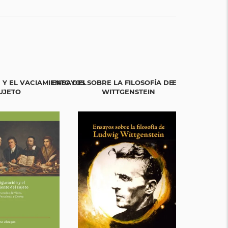
 Y EL VACIAMIENTO DEL
ENSAYOS SOBRE LA FILOSOFÍA DE LUDWIG
EL RETORNO DE
UJETO
WITTGENSTEIN