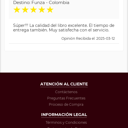
Destino: Funza - Colombia
★
★
★
★
★
Súper!!! La calidad del libro excelente. El tiempo de
entrega también. Muy satisfecha con el servicio.
Opinión Recibida el: 2025-03-12
ATENCIÓN AL CLIENTE
Contáctenos
Preguntas Frecuentes
Proceso de Compra
INFORMACIÓN LEGAL
Términos y Condiciones