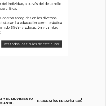
 del individuo, a través del desarrollo
ia crítica.
quedaron recogidas en los diversos
, destacan La educación como práctica
primido (1969) y Educación y cambio
).
Ver todos los titulos de este autor
D Y EL MOVIMIENTO
TEJIENDO SAB
BICIGRAFÍAS ENSAYÍSTICAS
IANTIL...