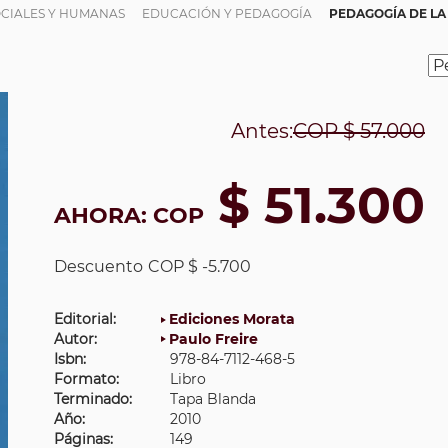
OCIALES Y HUMANAS
EDUCACIÓN Y PEDAGOGÍA
PEDAGOGÍA DE LA
Antes:
COP
$ 57.000
$ 51.300
AHORA:
COP
Descuento
COP $ -5.700
Editorial:
Ediciones Morata
Autor:
Paulo Freire
Isbn:
978-84-7112-468-5
Formato:
Libro
Terminado:
Tapa Blanda
Año:
2010
Páginas:
149