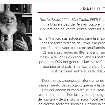
PAULO 
(Recife, Brasil, 1921 - São Paulo, 1997) P
la Universidad de Pernambuco e ini
Universidad de Recife, como profesor de 
En 1947 inició sus esfuerzos para la alfa
años sesenta trataría de llevar a la prá
existía un elevado índice de analfabet
Cámara, promovió en 1961 el denomi
base», a la vez que desarrollaba su met
poder en 1964 del general Humberto Cas
abandonar el país. En el exilio ejerci
instituciones, entre ellas la UNE
Desde unas creencias profundamente cr
pensamiento pedagógico, que es a la ve
una educación humanista, que buscase 
realidad nacional. Fue la suya una pedag
de ruptura y de transformación total de 
de ciertos sectores sociales. Definió l