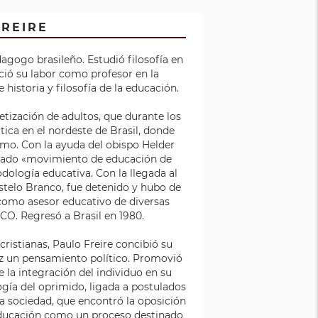
FREIRE
edagogo brasileño. Estudió filosofía en
ció su labor como profesor en la
historia y filosofía de la educación.
betización de adultos, que durante los
ctica en el nordeste de Brasil, donde
ismo. Con la ayuda del obispo Helder
nado «movimiento de educación de
odología educativa. Con la llegada al
telo Branco, fue detenido y hubo de
ó como asesor educativo de diversas
SCO. Regresó a Brasil en 1980.
istianas, Paulo Freire concibió su
z un pensamiento político. Promovió
la integración del individuo en su
ogía del oprimido, ligada a postulados
la sociedad, que encontró la oposición
a educación como un proceso destinado