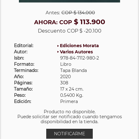
Antes:
COP
$ 134.000
$ 113.900
AHORA:
COP
Descuento
COP $ -20.100
Editorial:
Ediciones Morata
Autor:
Varios Autores
Isbn:
978-84-7112-980-2
Formato:
Libro
Terminado:
Tapa Blanda
Año:
2020
Páginas:
308
Tamaño:
17 x 24 cm.
Peso:
0.5400 Kg.
Edición:
Primera
Producto no disponible.
Puede solicitar ser notificado cuando tengamos
disponibilidad en la tienda.
NOTIFICARME