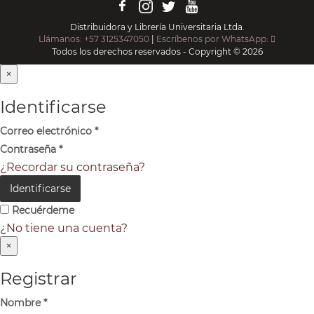
Distribuidora y Librería Universitaria Ltda.
Llámanos: +57 3125347050
|
Escríbenos por WhatsApp:
Todos los derechos reservados - Copyright © 2026
×
Identificarse
Correo electrónico
*
Contraseña
*
¿Recordar su contraseña?
Identificarse
Recuérdeme
¿No tiene una cuenta?
×
Registrar
Nombre
*