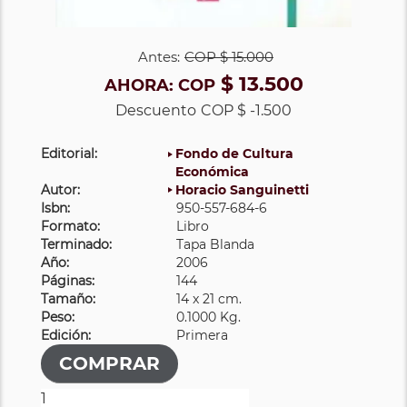
Antes:
COP
$ 15.000
$ 13.500
AHORA:
COP
Descuento
COP $ -1.500
Editorial:
Fondo de Cultura
Económica
Autor:
Horacio Sanguinetti
Isbn:
950-557-684-6
Formato:
Libro
Terminado:
Tapa Blanda
Año:
2006
Páginas:
144
Tamaño:
14 x 21 cm.
Peso:
0.1000 Kg.
Edición:
Primera