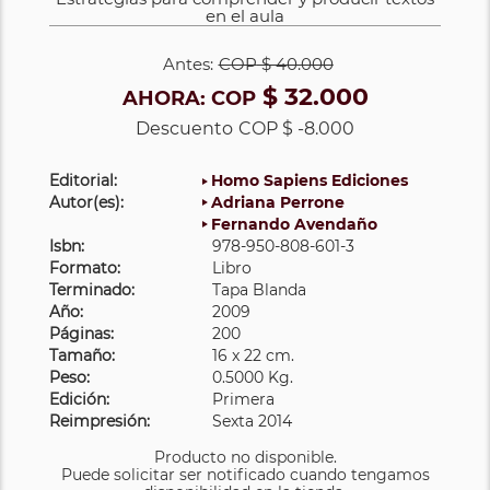
en el aula
Antes:
COP
$ 40.000
$ 32.000
AHORA:
COP
Descuento
COP $ -8.000
Editorial:
Homo Sapiens Ediciones
Autor(es):
Adriana Perrone
Fernando Avendaño
Isbn:
978-950-808-601-3
Formato:
Libro
Terminado:
Tapa Blanda
Año:
2009
Páginas:
200
Tamaño:
16 x 22 cm.
Peso:
0.5000 Kg.
Edición:
Primera
Reimpresión:
Sexta 2014
Producto no disponible.
Puede solicitar ser notificado cuando tengamos