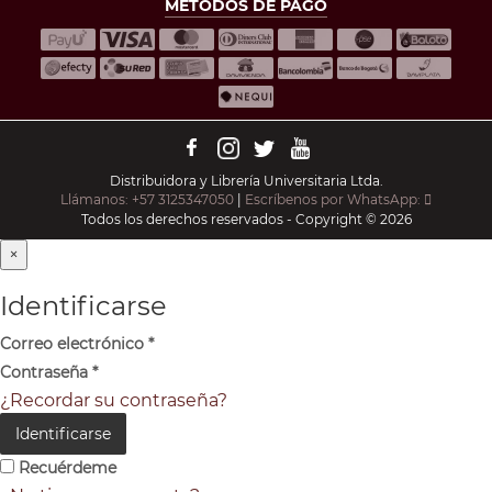
MÉTODOS DE PAGO
Distribuidora y Librería Universitaria Ltda.
Llámanos: +57 3125347050
|
Escríbenos por WhatsApp:
Todos los derechos reservados - Copyright © 2026
×
Identificarse
Correo electrónico
*
Contraseña
*
¿Recordar su contraseña?
Identificarse
Recuérdeme