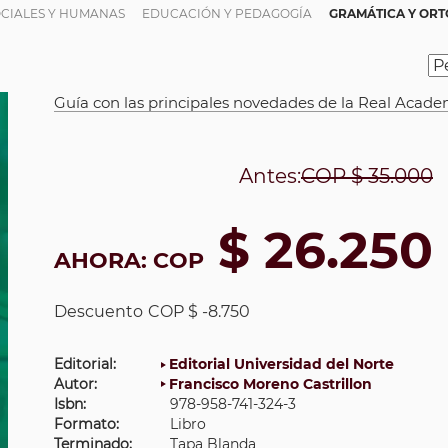
OCIALES Y HUMANAS
EDUCACIÓN Y PEDAGOGÍA
GRAMÁTICA Y ORT
Guía con las principales novedades de la Real Acad
Antes:
COP
$ 35.000
$ 26.250
AHORA:
COP
Descuento
COP $ -8.750
Editorial:
Editorial Universidad del Norte
Autor:
Francisco Moreno Castrillon
Isbn:
978-958-741-324-3
Formato:
Libro
Terminado:
Tapa Blanda