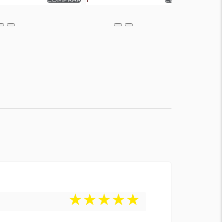
★
★
★
★
★