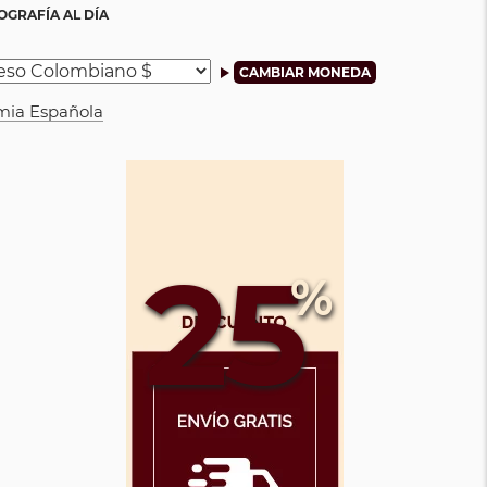
OGRAFÍA AL DÍA
emia Española
25
%