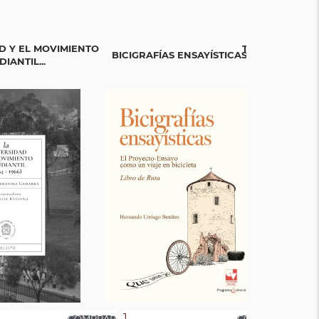
D Y EL MOVIMIENTO
TEJIENDO SAB
BICIGRAFÍAS ENSAYÍSTICAS
IANTIL...