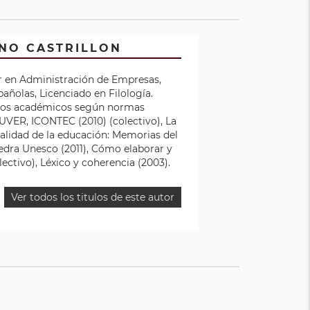
NO CASTRILLON
er en Administración de Empresas,
añolas, Licenciado en Filología.
xtos académicos según normas
UVER, ICONTEC (2010) (colectivo), La
 calidad de la educación: Memorias del
edra Unesco (2011), Cómo elaborar y
lectivo), Léxico y coherencia (2003).
Ver todos los titulos de este autor