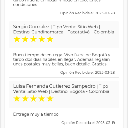
tardó mucho en llegar y llegó en excelentes
condiciones
Opinión Recibida el: 2025-03-28
Sergio Gonzalez
| Tipo Venta: Sitio Web |
Destino: Cundinamarca - Facatativá - Colombia
★
★
★
★
★
Buen tiempo de entrega. Vivo fuera de Bogotá y
tardó dos días hábiles en llegar. Además regalan
unas postales muy bellas, buen detalle. Gracias.
Opinión Recibida el: 2025-03-28
Luisa Fernanda Gutierrez Sampedro
| Tipo
Venta: Sitio Web | Destino: Bogotá - Colombia
★
★
★
★
★
Entrega muy a tiempo
Opinión Recibida el: 2025-03-19