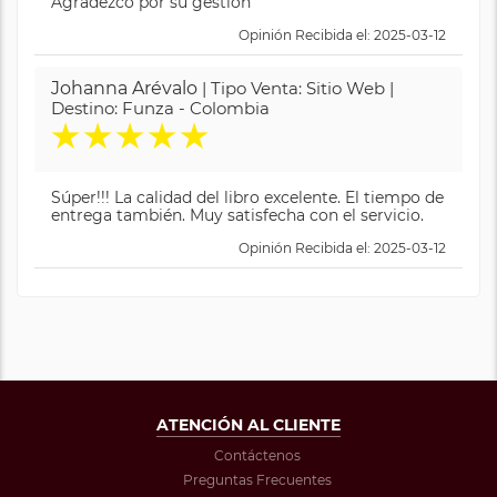
Agradezco por su gestión
Opinión Recibida el: 2025-03-12
Johanna Arévalo
| Tipo Venta: Sitio Web |
Destino: Funza - Colombia
★
★
★
★
★
Súper!!! La calidad del libro excelente. El tiempo de
entrega también. Muy satisfecha con el servicio.
Opinión Recibida el: 2025-03-12
ATENCIÓN AL CLIENTE
Contáctenos
Preguntas Frecuentes