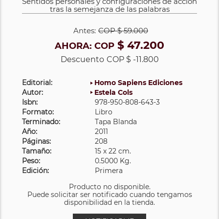
Sentidos personales y configuraciones de acción
tras la semejanza de las palabras
Antes:
COP
$ 59.000
$ 47.200
AHORA:
COP
Descuento
COP $ -11.800
Editorial:
Homo Sapiens Ediciones
Autor:
Estela Cols
Isbn:
978-950-808-643-3
Formato:
Libro
Terminado:
Tapa Blanda
Año:
2011
Páginas:
208
Tamaño:
15 x 22 cm.
Peso:
0.5000 Kg.
Edición:
Primera
Producto no disponible.
Puede solicitar ser notificado cuando tengamos
disponibilidad en la tienda.