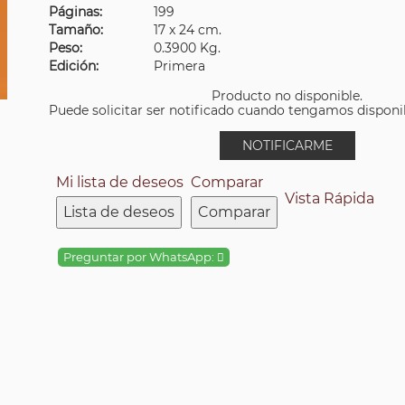
Páginas:
199
Tamaño:
17 x 24 cm.
Peso:
0.3900 Kg.
Edición:
Primera
Producto no disponible.
Puede solicitar ser notificado cuando tengamos disponibi
NOTIFICARME
Mi lista de deseos
Comparar
Vista Rápida
Lista de deseos
Comparar
Preguntar por WhatsApp: