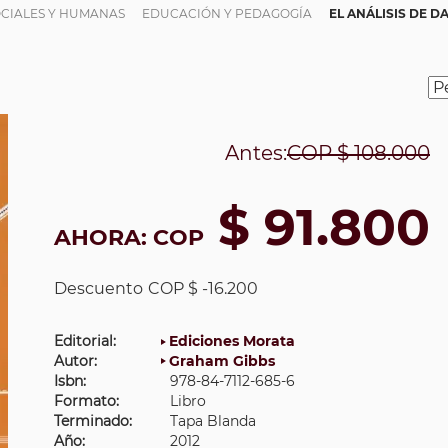
OCIALES Y HUMANAS
EDUCACIÓN Y PEDAGOGÍA
EL ANÁLISIS DE D
Antes:
COP
$ 108.000
$ 91.800
AHORA:
COP
Descuento
COP $ -16.200
Editorial:
Ediciones Morata
Autor:
Graham Gibbs
Isbn:
978-84-7112-685-6
Formato:
Libro
Terminado:
Tapa Blanda
Año:
2012