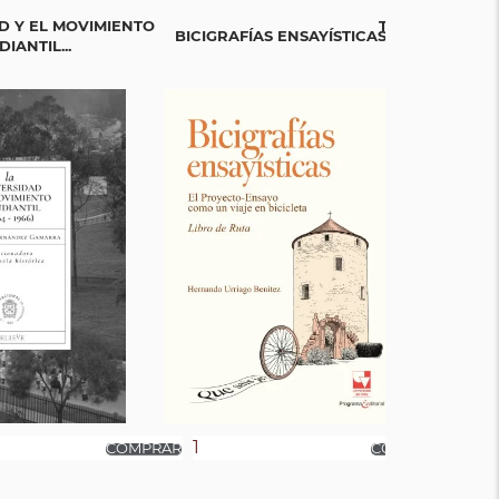
D Y EL MOVIMIENTO
TEJIENDO SAB
BICIGRAFÍAS ENSAYÍSTICAS
IANTIL...