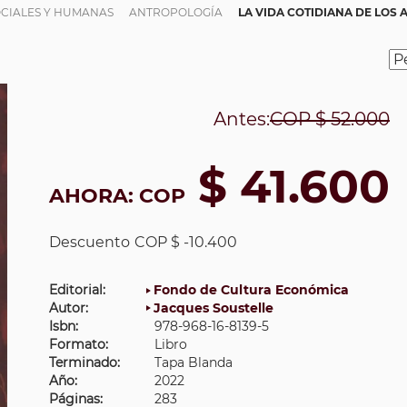
OCIALES Y HUMANAS
ANTROPOLOGÍA
LA VIDA COTIDIANA DE LOS 
Antes:
COP
$ 52.000
$ 41.600
AHORA:
COP
Descuento
COP $ -10.400
Editorial:
Fondo de Cultura Económica
Autor:
Jacques Soustelle
Isbn:
978-968-16-8139-5
Formato:
Libro
Terminado:
Tapa Blanda
Año:
2022
Páginas:
283