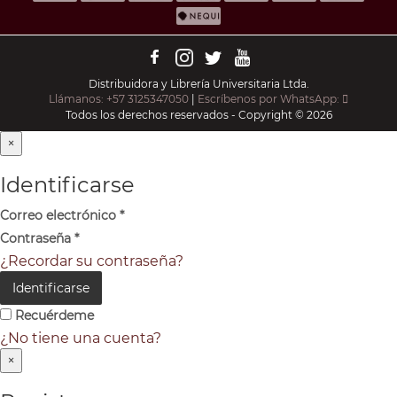
Distribuidora y Librería Universitaria Ltda.
Llámanos: +57 3125347050
|
Escríbenos por WhatsApp:
Todos los derechos reservados - Copyright © 2026
×
Identificarse
Correo electrónico
*
Contraseña
*
¿Recordar su contraseña?
Identificarse
Recuérdeme
¿No tiene una cuenta?
×