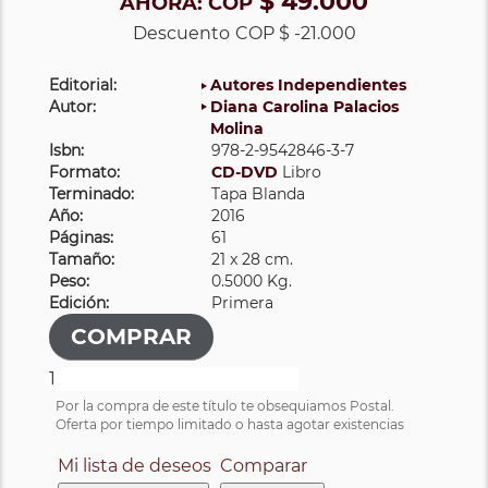
$ 49.000
AHORA:
COP
Descuento
COP $ -21.000
Editorial:
Autores Independientes
Autor:
Diana Carolina Palacios
Molina
Isbn:
978-2-9542846-3-7
Formato:
CD-DVD
Libro
Terminado:
Tapa Blanda
Año:
2016
Páginas:
61
Tamaño:
21 x 28 cm.
Peso:
0.5000 Kg.
Edición:
Primera
Por la compra de este título te obsequiamos Postal.
Oferta por tiempo limitado o hasta agotar existencias
Mi lista de deseos
Comparar