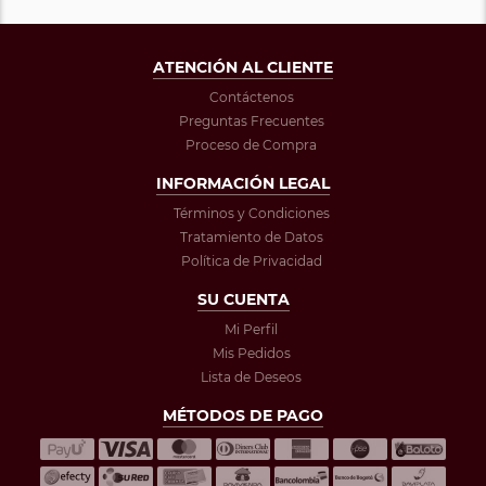
ATENCIÓN AL CLIENTE
Contáctenos
Preguntas Frecuentes
Proceso de Compra
INFORMACIÓN LEGAL
Términos y Condiciones
Tratamiento de Datos
Política de Privacidad
SU CUENTA
Mi Perfil
Mis Pedidos
Lista de Deseos
MÉTODOS DE PAGO