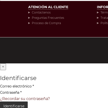
ATENCIÓN AL CLIENTE
INFO
Contáctenos
Térm
Preguntas Frecuentes
Trat
Proceso de Compra
Polít
×
Identificarse
Correo electrónico
*
Contraseña
*
¿Recordar su contraseña?
Identificarse