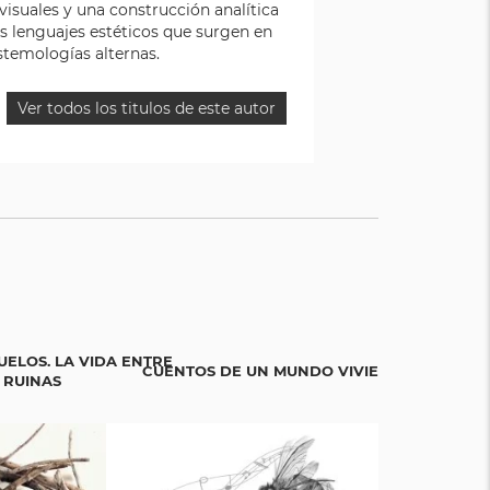
visuales y una construcción analítica
tes lenguajes estéticos que surgen en
stemologías alternas.
Ver todos los titulos de este autor
UELOS. LA VIDA ENTRE
CUENTOS DE UN MUNDO VIVIENTE
BICIGR
 RUINAS