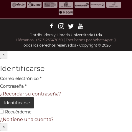
Distribuidora y Librería Universitaria Ltda.
Llámanos: +57 3125347050
|
Escríbenos por WhatsApp:
Todos los derechos reservados - Copyright © 2026
×
Identificarse
Correo electrónico
*
Contraseña
*
¿Recordar su contraseña?
Identificarse
Recuérdeme
¿No tiene una cuenta?
×