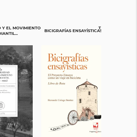
 Y EL MOVIMIENTO
TEJIENDO SABERE
BICIGRAFÍAS ENSAYÍSTICAS
IANTIL...
LA