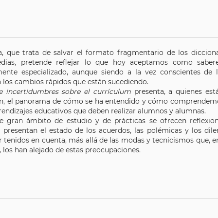
a, que trata de salvar el formato fragmentario de los dicciona
edias, pretende reflejar lo que hoy aceptamos como saber
nte especializado, aunque siendo a la vez conscientes de l
 los cambios rápidos que están sucediendo.
e incertidumbres sobre el currículum
presenta, a quienes es
n, el panorama de cómo se ha entendido y cómo comprendemos 
rendizajes educativos que deben realizar alumnos y alumnas.
e gran ámbito de estudio y de prácticas se ofrecen reflexio
 presentan el estado de los acuerdos, las polémicas y los d
 tenidos en cuenta, más allá de las modas y tecnicismos que, en 
, los han alejado de estas preocupaciones.