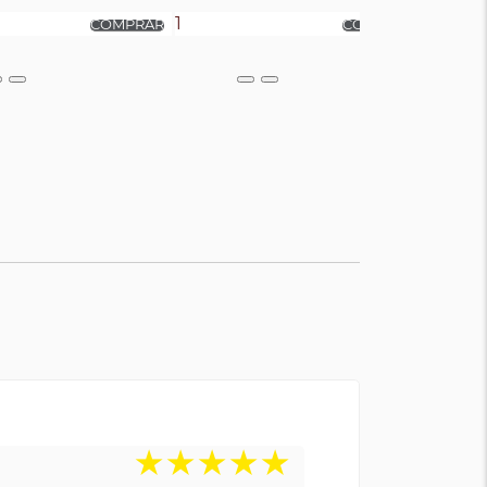
★
★
★
★
★