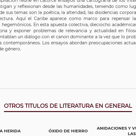
pilación reúne en catorce ensayos una cartografía de los in
stigan y reflexionan desde las humanidades, teniendo como lug
e sus temas son la poética, la alteridad, las disidencias corporal
tectura. Aquí el Caribe aparece como marco para repensar la
 hegemónicos. En esta apuesta colectiva, dieciocho académica
ona y exponer problemas de relevancia y actualidad en filosofí
ntablan un diálogo con el canon dominante a la vez que lo prob
es contemporáneos. Los ensayos abordan preocupaciones actual
 de género.
OTROS TITULOS DE LITERATURA EN GENERAL
ANIDACIONES Y V
A HERIDA
ÓXIDO DE HIERRO
LAS