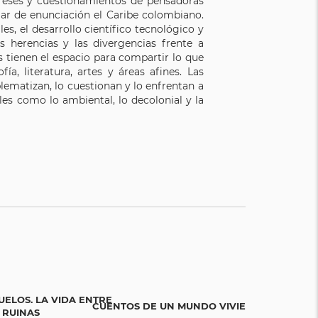
tereses y cuestionamientos de pensadoras
ar de enunciación el Caribe colombiano.
es, el desarrollo científico tecnológico y
s herencias y las divergencias frente a
s tienen el espacio para compartir lo que
a, literatura, artes y áreas afines. Las
lematizan, lo cuestionan y lo enfrentan a
es como lo ambiental, lo decolonial y la
UELOS. LA VIDA ENTRE
CUENTOS DE UN MUNDO VIVIENTE
BICIGR
 RUINAS