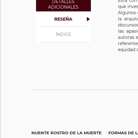
Esta com
DETALLES
que inve
ADICIONALES
Algunos d
la arqui
RESEÑA
discursos
las apasi
ÍNDICE
autoras e
referent
equidad
EL RENUENTE ROSTRO DE LA MUERTE
FORMAS DE L