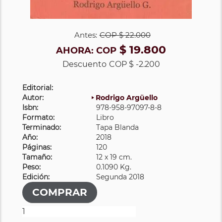
Antes:
COP
$ 22.000
$ 19.800
AHORA:
COP
Descuento
COP $ -2.200
Editorial:
Autor:
Rodrigo Argüello
Isbn:
978-958-97097-8-8
Formato:
Libro
Terminado:
Tapa Blanda
Año:
2018
Páginas:
120
Tamaño:
12 x 19 cm.
Peso:
0.1090 Kg.
Edición:
Segunda 2018