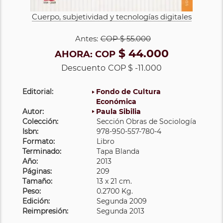
Cuerpo, subjetividad y tecnologías digitales
Antes:
COP
$ 55.000
$ 44.000
AHORA:
COP
Descuento
COP $ -11.000
Editorial:
Fondo de Cultura
Económica
Autor:
Paula Sibilia
Colección:
Sección Obras de Sociología
Isbn:
978-950-557-780-4
Formato:
Libro
Terminado:
Tapa Blanda
Año:
2013
Páginas:
209
Tamaño:
13 x 21 cm.
Peso:
0.2700 Kg.
Edición:
Segunda 2009
Reimpresión:
Segunda 2013