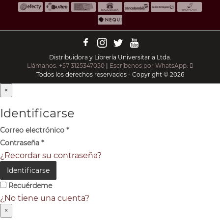
Distribuidora y Librería Universitaria Ltda.
Llámanos: +57 3125347050
|
Escríbenos por WhatsApp:
Todos los derechos reservados - Copyright © 2026
×
Identificarse
Correo electrónico
*
Contraseña
*
¿Recordar su contraseña?
Identificarse
Recuérdeme
¿No tiene una cuenta?
×